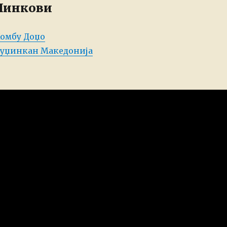
Линкови
омбу Доџо
уџинкан Македонија