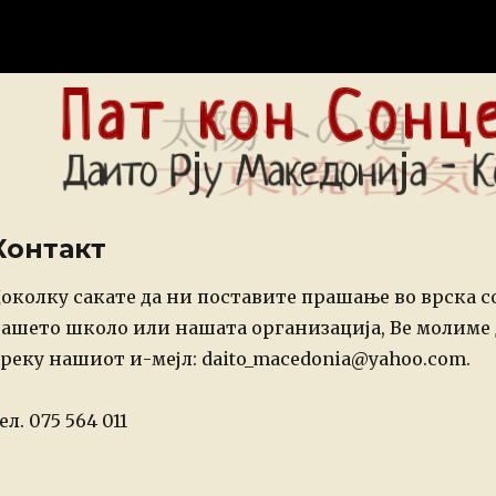
 Доџо – Македонија
Контакт
околку сакате да ни поставите прашање во врска с
ашето школо или нашата организација, Ве молиме 
реку нашиот и-мејл: daito_macedonia@yahoo.com.
ел. 075 564 011