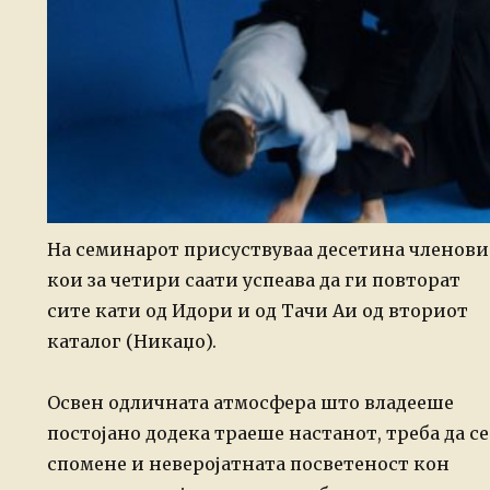
На семинарот присуствуваа десетина членови
кои за четири саати успеава да ги повторат
сите кати од Идори и од Тачи Аи од вториот
каталог (Никаџо).
Освен одличната атмосфера што владееше
постојано додека траеше настанот, треба да се
спомене и неверојатната посветеност кон