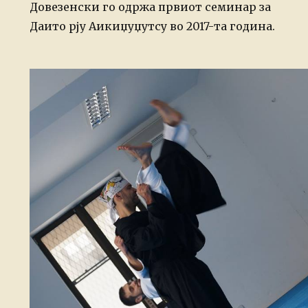
Довезенски го одржа првиот семинар за
Даито рју Аикиџуџутсу во 2017-та година.