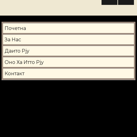
NEXT
на
PAG
E
написи
Почетна
За Нас
Даито Рју
Оно Ха Итто Рју
Контакт