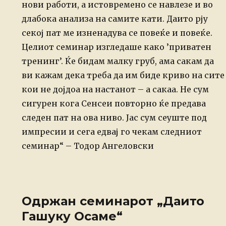
нови работи, а истовремено се навлезе и во
длабока анализа на самите кати. Даито рју
секој пат ме изненадува се повеќе и повеќе.
Целиот семинар изгледаше како ’приватен
тренинг’. Ќе бидам малку груб, ама сакам да
ви кажам дека треба да им биде криво на сите
кои не дојдоа на настанот – а сакаа. Не сум
сигурен кога Сенсеи повторно ќе предава
следен пат на ова ниво. Јас сум сеуште под
импресии и сега едвај го чекам следниот
семинар“ – Тодор Ангеловски
Одржан семинарот „Даито
Гашуку Осаме“