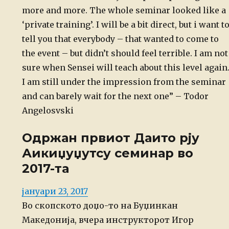
more and more. The whole seminar looked like a
‘private training’. I will be a bit direct, but i want t
tell you that everybody – that wanted to come to
the event – but didn’t should feel terrible. I am not
sure when Sensei will teach about this level again
I am still under the impression from the seminar
and can barely wait for the next one” – Todor
Angelosvski
Одржан првиот Даито рју
Аикиџуџутсу семинар во
2017-та
Posted
јануари 23, 2017
on
Во скопското доџо-то на Буџинкан
Македонија, вчера инструкторот Игор