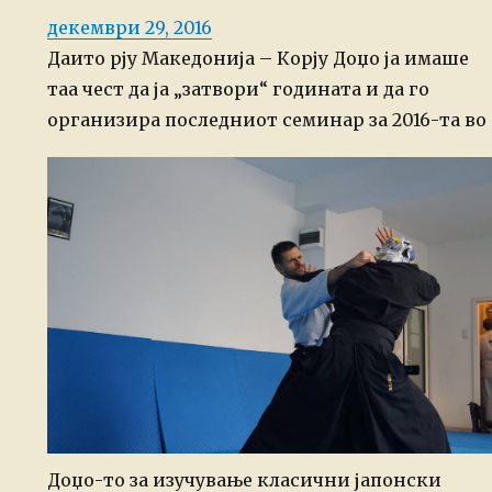
Posted
декември 29, 2016
on
Даито рју Македонија – Корју Доџо ја имаше
таа чест да ја „затвори“ годината и да го
организира последниот семинар за 2016-та во
Доџо-то за изучување класични јапонски