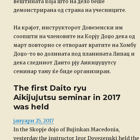
вештината која што на дело беше
демонстрирана од страна на учесниците.
На крајот, инструкторот Довезенски им
соопшти на членовите на Корју Доџо дека од
март повторно се отвораат вратите на Хомбу
Доџо-то во долината под планината Липац и
дека следниот Даито рју Аикиџуџутсу
семинар таму ќе биде организиран.
The first Daito ryu
Aikijujutsu seminar in 2017
was held
Posted
јануари 25, 2017
on
In the Skopje dojo of Bujinkan Macedonia,
yesterday the instructor Igor Dovezenski held the