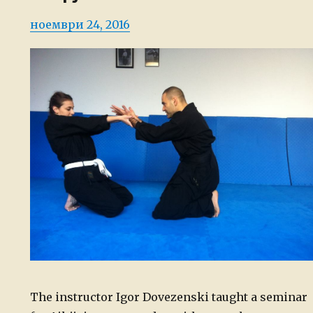
Posted
ноември 24, 2016
on
The instructor Igor Dovezenski taught a seminar