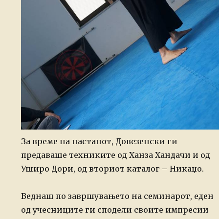
За време на настанот, Довезенски ги
предаваше техниките од Ханза Хандачи и од
Уширо Дори, од вториот каталог – Никаџо.
Веднаш по завршувањето на семинарот, еден
од учесниците ги сподели своите импресии