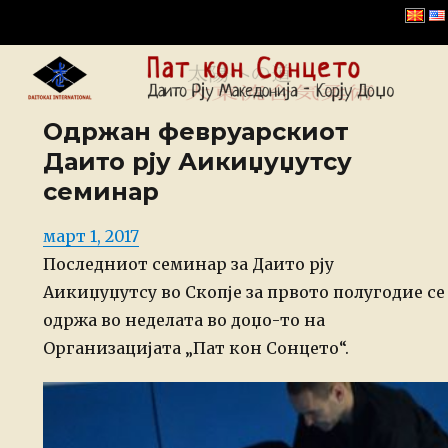
Даито Рју Корју Доџо –
Македонија
Одржан февруарскиот
Даито рју Аикиџуџутсу
семинар
Posted
март 1, 2017
on
Последниот семинар за Даито рју
Аикиџуџутсу во Скопје за првото полугодие се
одржа во неделата во доџо-то на
Организацијата „Пат кон Сонцето“.