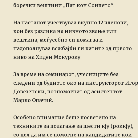
боречки вештини „Пат кон Сонцето“.
На настанот учествуваа вкупно 12 членови,
кои без разлика на нивното звање или
вештина, меѓусебно си помагаа и
надополнуваа вежбајќи ги катите од првото
ниво на Хиден Мокуроку.
За време на семинарот, учесниците беа
следени од будното око на инструкторот Иго
Довезенски, потпомогнат од асистентот
Марко Опачиќ.
Особено внимание беше посветено на
техниките за полагање за шести кју (роккју),
со цел да им се помогне на кандидатите кои