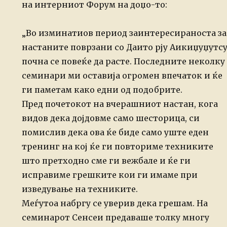
на интерниот Форум на доџо-то:
„Во изминатиов период заинтересираноста за
настаните поврзани со Даито рју Аикиџуџутс
почна се повеќе да расте. Последните неколку
семинари ми оставија огромен впечаток и ќе
ги паметам како едни од подобрите.
Пред почетокот на вчерашниот настан, кога
видов дека дојдовме само шесторица, си
помислив дека ова ќе биде само уште еден
тренинг на кој ќе ги повториме техниките
што претходно сме ги вежбале и ќе ги
исправиме грешките кои ги имаме при
изведување на техниките.
Меѓутоа набргу се уверив дека грешам. На
семинарот Сенсеи предаваше толку многу