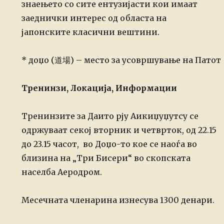
знаењето со сите ентузијасти кои имаат
заеднички интерес од областа на
јапонските класични вештини.
* доџо (道場) – место за усовршување на Патот
Тренинзи, Локација, Информации
Тренинзите за Даито рју Аикиџуџутсу се
одржуваат секој вторник и четврток, од 22.15
до 23.15 часот, во Доџо-то кое се наоѓа во
близина на „Три Бисери“ во скопската
населба Аеродром.
Месечната членарина изнесува 1300 денари.