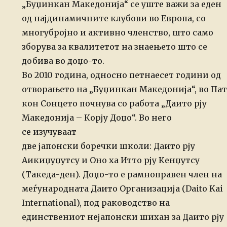
„Буџинкан Македонија“ се уште важи за еден
од најдинамичните клубови во Европа, со
многубројно и активно членство, што само
зборува за квалитетот на знаењето што се
добива во доџо-то.
Во 2010 година, односно петнаесет години од
отворањето на „Буџинкан Македонија“, во Пат
кон Сонцето почнува со работа „Даито рју
Македонија – Корју Доџо“. Во него
се изучуваат
две јапонски боречки школи: Даито рју
Аикиџуџутсу и Оно ха Итто рју Кенџутсу
(Такеда-ден). Доџо-то е рамноправен член на
меѓународната Даито Организација (Daito Kai
International), под раководство на
единствениот нејапонски шихан за Даито рју