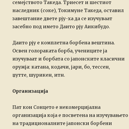
семејството Такеда. Триесет и шестиот
наследник (соке), Токимуне Такеда, оставил
завештание двете рју-ха да се изучуваат
засебно под името Даито рју Аикибудо.
Даито рју е комплетна борбена вештина.
Освен голораката борба, учениците ја
изучуваат и борбата со јапонските класични
оружја: катана, кодачи, јари, бо, тессен,
џутте, шурикен, итн.
Организација
Пат кон Сонцето е некомерцијална
организација која е посветена на изучувањето
на традиционалните јапонски борбени