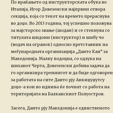
По враќањето од инструкторската обука во
Италија, Игор Довезенски најпрвин отвора
секција, која со текот на времето прераснува
во доџо. Во 2013 година, тој успешно положува
за мајсторско звање (шодан) и се стекнува со
титулата шидоин (инструктор) и шибу чо
(водач на огранок) односно претставник на
меѓународната организација „Даито Каи“ за
Македонија. Малку подоцна, со одлука на
шиханот Черта, Довезенски добива задача да
го организира тренингот и да биде одговорен
за работата на сите Даито рју Аикиџуџутсу
доџо-а кои во иднина ќе почнат со работа на
територијата на Балканскиот Полуостров.
Засега, Даито рју Македонија е единственото