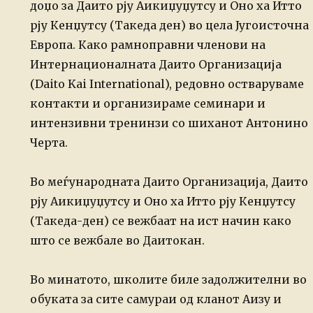
доџо за Даито рју Аикиџуџутсу и Оно ха Итто
рју Кенџутсу (Такеда ден) во цела Југоисточна
Европа. Како рамноправни членови на
Интернационалната Даито Организација
(Daito Kai International), редовно остваруваме
контакти и организираме семинари и
интензивни тренинзи со шиханот Антонино
Черта.
Во меѓународната Даито Организација, Даито
рју Аикиџуџутсу и Оно ха Итто рју Кенџутсу
(Такеда-ден) се вежбаат на ист начин како
што се вежбале во Даитокан.
Во минатото, школите биле задолжителни во
обуката за сите самураи од кланот Аизу и