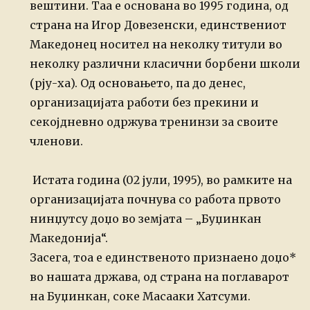
вештини. Таа е основана во 1995 година, од
страна на Игор Довезенски, единствениот
Македонец носител на неколку титули во
неколку различни класични борбени школи
(рју-ха). Од основањето, па до денес,
организацијата работи без прекини и
секојдневно одржува тренинзи за своите
членови.
Истата година (02 јули, 1995), во рамките на
организацијата почнува со работа првото
нинџутсу доџо во земјата – „Буџинкан
Македонија“.
Засега, тоа е единственото признаено доџо*
во нашата држава, од страна на поглаварот
на Буџинкан, соке Масааки Хатсуми.