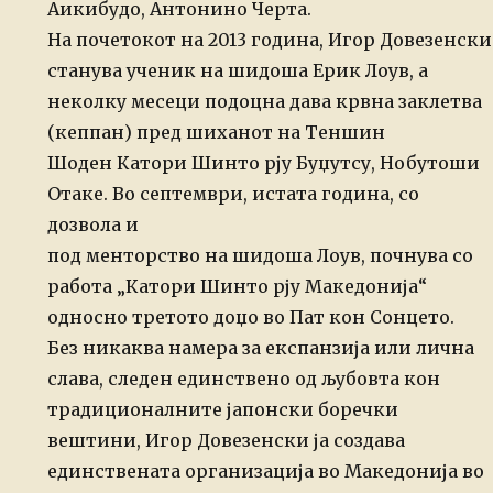
Аикибудо, Антонино Черта.
На почетокот на 2013 година, Игор Довезенски
станува ученик на шидоша Ерик Лоув, а
неколку месеци подоцна дава крвна заклетва
(кеппан) пред шиханот на Теншин
Шоден Катори Шинто рју Буџутсу, Нобутоши
Отаке. Во септември, истата година, со
дозвола и
под менторство на шидоша Лоув, почнува со
работа „Катори Шинто рју Македонија“
односно третото доџо во Пат кон Сонцето.
Без никаква намера за експанзија или лична
слава, следен единствено од љубовта кон
традиционалните јапонски боречки
вештини, Игор Довезенски ја создава
единствената организација во Македонија во