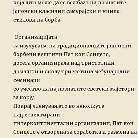
која што може да се вежбаат најпознатите
јапонски класични самурајски и нинџа
стилови на борба.
Организацијата
за изучување на традиционалните јапонски
борбени вештини Пат кон Сонцето,
досега организирала над тристотини
домашни и околу триесетина меѓународни
семинари
со учество на најпознатите светски мајстори
за корју.
Покрај членувањето во неколкуте
најреспектирани
интерконтинентални организации, Пат кон
Сонцето е отворена за соработка и размена на