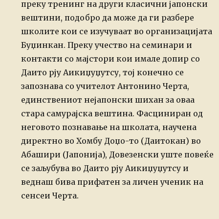
преку тренинг на други класични јапонски
вештини, подобро да може да ги разбере
школите кои се изучуваат во организацијата
Буџинкан. Преку учество на семинари и
контакти со мајстори кои имале допир со
Даито рју Аикиџуџутсу, тој конечно се
запознава со учителот Антонино Черта,
единствениот нејапонски шихан за оваа
стара самурајска вештина. Фасциниран од
неговото познавање на школата, научена
директно во Хомбу Доџо-то (Даитокан) во
Абашири (Јапонија), Довезенски уште повеќе
се заљубува во Даито рју Аикиџуџутсу и
веднаш бива прифатен за личен ученик на
сенсеи Черта.