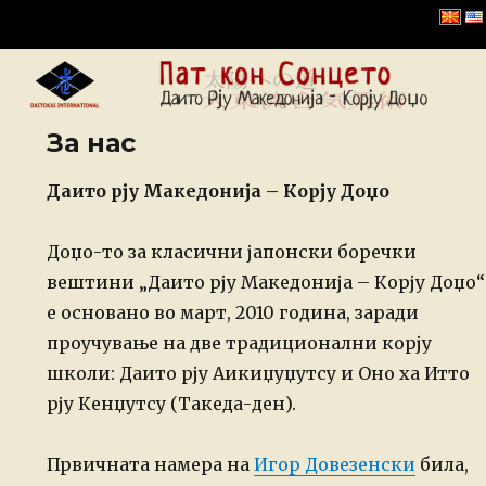
Даито Рју Корју Доџо –
Македонија
За нас
Даито рју Македонија – Корју Доџо
Доџо-то за класични јапонски боречки
вештини „Даито рју Македонија – Корју Доџо“
е основано во март, 2010 година, заради
проучување на две традиционални корју
школи: Даито рју Аикиџуџутсу и Оно ха Итто
рју Кенџутсу (Такеда-ден).
Првичната намера на
Игор Довезенски
била,