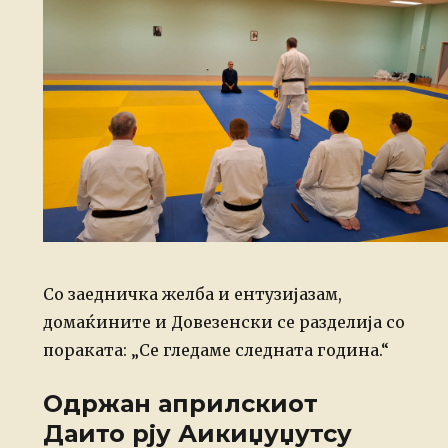
Со заедничка желба и ентузијазам,
домаќините и Довезенски се разделија со
пораката: „Се гледаме следната година.“
Одржан априлскиот
Даито рју Аикиџуџутсу