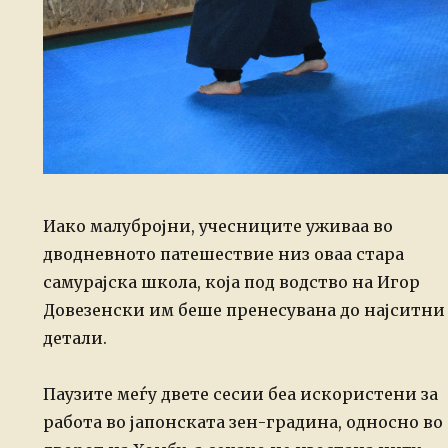
Иако малубројни, учесниците уживаа во
дводневното патешествие низ оваа стара
самурајска школа, која под водство на Игор
Довезенски им беше пренесувана до најситни
детали.
Паузите меѓу двете сесии беа искористени за
работа во јапонската зен-градина, односно во