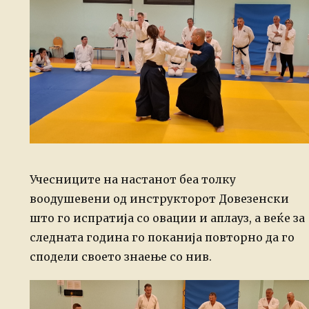
Учесниците на настанот беа толку
воодушевени од инструкторот Довезенски
што го испратија со овации и аплауз, а веќе за
следната година го поканија повторно да го
сподели своето знаење со нив.