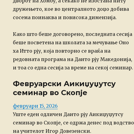
дворот на Хомбу, а секако не изостана ниту
дружењето, кое во централното доџо добива
сосема поинаква и повисока димензија.
Како што беше договорено, последната сесија
беше посветена на школата за мечување Оно
ха Итто рју, која повторно се враќа на
редовната програма на Даито рју Македонија,
и тоа со една сесија за време на секој семинар.
Февруарски Аикиџуџутсу
семинар во Скопје
Posted
февруари 15, 2026
on
Уште еден одличен Даито рју Аикиџуџутсу
семинар во Скопје, се одржа денес под водство
на учителот Игор Довезенски.