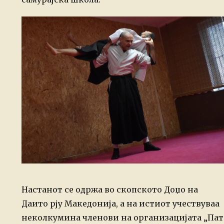
Настанот се одржа во скопското Доџо на
Даито рју Македонија, а на истиот учествуваа
неколкумина членови на организацијата „Пат