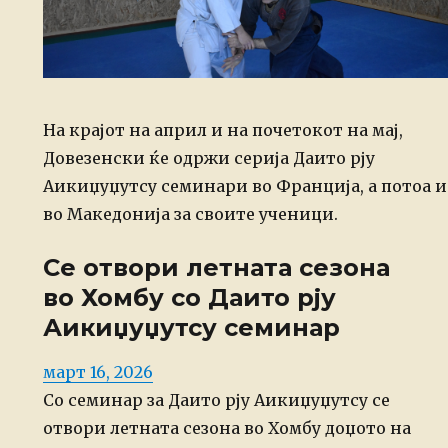
На крајот на април и на почетокот на мај,
Довезенски ќе одржи серија Даито рју
Аикиџуџутсу семинари во Франција, а потоа и
во Македонија за своите ученици.
Се отвори летната сезона
во Хомбу со Даито рју
Аикиџуџутсу семинар
Posted
март 16, 2026
on
Со семинар за Даито рју Аикиџуџутсу се
отвори летната сезона во Хомбу доџото на