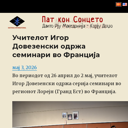
Даито Рју Корју Доџо –
Македонија
Учителот Игор
Довезенски одржа
семинари во Франција
Posted
мај 3, 2026
on
Во периодот од 26 април до 2 мај, учителот
Игор Довезенски одржа серија семинари во
регионот Лорејн (Гранд Ест) во Франција.