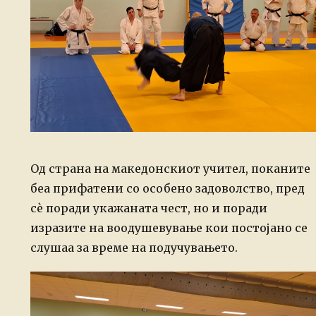
Од страна на македонскиот учител, поканите
беа прифатени со особено задоволство, пред
сè поради укажаната чест, но и поради
изразите на воодушевување кои постојано се
слушаа за време на подучувањето.