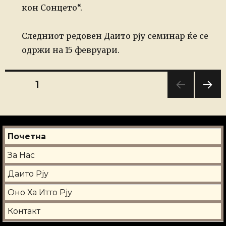
кон Сонцето“.
Следниот редовен Даито рју семинар ќе се
одржи на 15 февруари.
Навигација
PAGE
1
NEXT
на
PAG
E
написи
Почетна
За Нас
Даито Рју
Оно Ха Итто Рју
Контакт