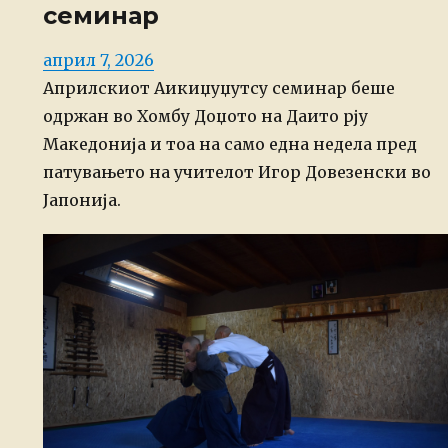
семинар
Posted
април 7, 2026
on
Априлскиот Аикиџуџутсу семинар беше
одржан во Хомбу Доџото на Даито рју
Македонија и тоа на само една недела пред
патувањето на учителот Игор Довезенски во
Јапонија.