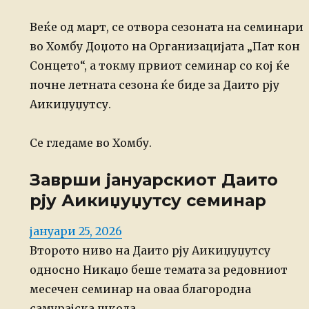
Веќе од март, се отвора сезоната на семинари
во Хомбу Доџото на Организацијата „Пат кон
Сонцето“, а токму првиот семинар со кој ќе
почне летната сезона ќе биде за Даито рју
Аикиџуџутсу.
Се гледаме во Хомбу.
Заврши јануарскиот Даито
рју Аикиџуџутсу семинар
Posted
јануари 25, 2026
on
Второто ниво на Даито рју Аикиџуџутсу
односно Никаџо беше темата за редовниот
месечен семинар на оваа благородна
самурајска школа.