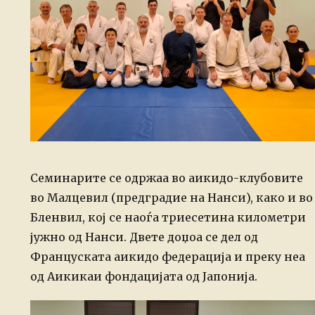
Семинарите се одржаа во аикидо-клубовите
во Малцевил (предградие на Нанси), како и во
Бленвил, кој се наоѓа триесетина километри
јужно од Нанси. Двете доџоа се дел од
Француската аикидо федерација и преку неа
од Аикикаи фондацијата од Јапонија.