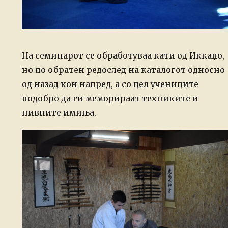
На семинарот се обработуваа кати од Иккаџо,
но по обратен редослед на каталогот односно
од назад кон напред, а со цел учениците
подобро да ги меморираат техниките и
нивните имиња.