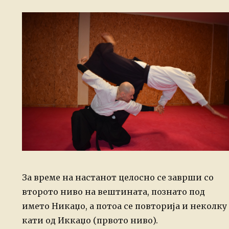
За време на настанот целосно се заврши со
второто ниво на вештината, познато под
името Никаџо, а потоа се повторија и неколку
кати од Иккаџо (првото ниво).