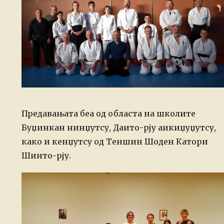
Предавањата беа од областа на школите
Буџинкан нинџутсу, Даито-рју аикиџуџутсу,
како и кенџутсу од Теншин Шоден Катори
Шинто-рју.